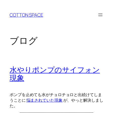
内
容
COTTON SPACE
を
ス
キ
ッ
ブログ
プ
水やりポンプのサイフォン
現象
ポンプを止めても水がチョロチョロと出続けてしま
うことに
悩まされていた現象
が、やっと解決しまし
た。