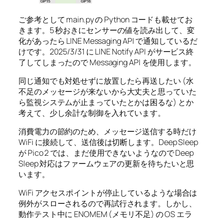
ご参考として main.py の Python コードも載せてお
きます。5 秒おきにセンサーの値を読み出して、変
化があったら LINE Messaging API で通知しているだ
けです。2025/3/31 に LINE Notify API がサービス終
了してしまったので Messaging API を使用します。
同じ通知でも対処せずに放置したら再送したい (水
不足のメッセージが来ないから大丈夫と思っていた
ら監視システムが止まっていたとかは困るな) とか
考えて、少し余計な制御を入れています。
消費電力の節約のため、メッセージ送信する時だけ
WiFi に接続して、送信後は切断します。Deep Sleep
が Pico 2 では、まだ使用できないようなので Deep
Sleep 対応はファームウェアの更新を待ちたいと思
います。
WiFi アクセスポイントが停止しているような場合は
例外がスローされるので再試行されます。しかし、
動作テスト中に ENOMEM (メモリ不足) の OS エラ