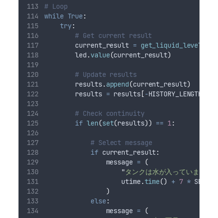
# Loop
while
True
:
try
:
# Get current result
        current_result 
=
get_liquid_level
()
        led
.
value
(
current_result
)
# Update results
        results
.
append
(
current_result
)
        results 
=
 results
[
-
HISTORY_LENGTH
:]
# Check continuity
if
len
(
set
(
results
))
==
1
:
# Select message
if
 current_result
:
                message 
=
(
"
タンクは水が入っています
"
,
                    utime
.
time
()
+
7
*
 SECOND
)
else
:
                message 
=
(