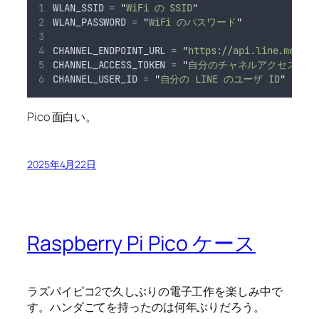
WLAN_SSID 
=
"
WiFi の SSID
"
WLAN_PASSWORD 
=
"
WiFi のパスワード
"
CHANNEL_ENDPOINT_URL 
=
"
https://api.line.me/v2/
CHANNEL_ACCESS_TOKEN 
=
"
自分のチャネルアクセストー
CHANNEL_USER_ID 
=
"
自分の LINE のユーザ ID
"
Pico 面白い。
2025年4月22日
Raspberry Pi Pico ケース
ラズパイピコ2で久しぶりの電子工作を楽しみ中で
す。ハンダごてを持ったのは何年ぶりだろう。