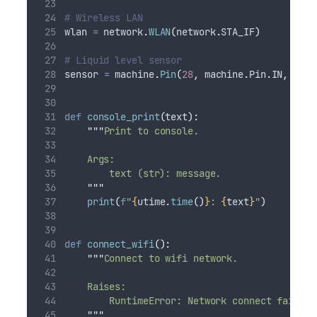
# Wireless LAN
wlan 
=
 network
.
WLAN
(
network
.
STA_IF
)
# Liquid level sensor
sensor 
=
 machine
.
Pin
(
28
,
 machine
.
Pin
.
IN
,
 mach
def
console_print
(
text
):
"""
Print to console.
    Args:
        text (str): message.
"""
print
(
f
"
{
utime
.
time
()
}
: 
{
text
}
"
)
def
connect_wifi
():
"""
Connect to wifi network.
    Raises:
        RuntimeError: Network connect failure
"""