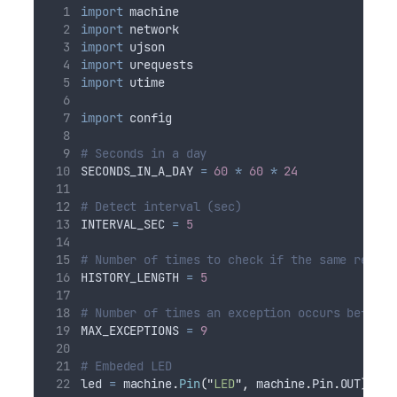
import
 machine
import
 network
import
 ujson
import
 urequests
import
 utime
import
 config
# Seconds in a day
SECONDS_IN_A_DAY 
=
60
*
60
*
24
# Detect interval (sec)
INTERVAL_SEC 
=
5
# Number of times to check if the same result
HISTORY_LENGTH 
=
5
# Number of times an exception occurs before 
MAX_EXCEPTIONS 
=
9
# Embeded LED
led 
=
 machine
.
Pin
(
"
LED
"
,
 machine
.
Pin
.
OUT
)