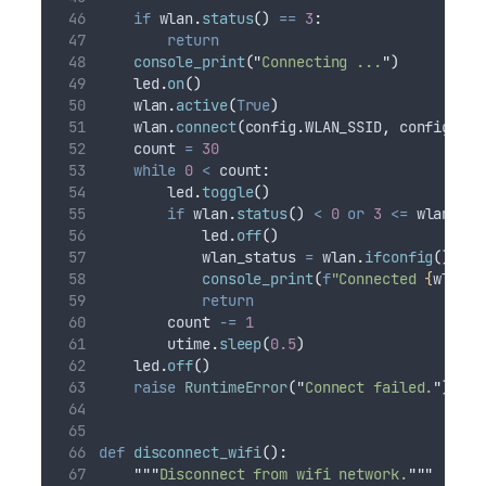
if
 wlan
.
status
()
==
3
:
return
console_print
(
"
Connecting ...
"
)
    led
.
on
()
    wlan
.
active
(
True
)
    wlan
.
connect
(
config
.
WLAN_SSID
,
 config
.
WLA
    count 
=
30
while
0
<
 count
:
        led
.
toggle
()
if
 wlan
.
status
()
<
0
or
3
<=
 wlan
.
sta
            led
.
off
()
            wlan_status 
=
 wlan
.
ifconfig
()
console_print
(
f
"Connected 
{
wlan_s
return
        count 
-=
1
        utime
.
sleep
(
0.5
)
    led
.
off
()
raise
RuntimeError
(
"
Connect failed.
"
)
def
disconnect_wifi
():
"""
Disconnect from wifi network.
"""