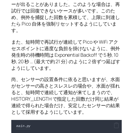
ーが出ることがありました。このような場合は、再
試行では回復できないケースが多いです。このた
め、例外を捕捉した回数を累積して、上限に到達し
たら Pico 自体を強制リセットするようにしていま
す。
また、短時間で再試行が連続して Pico や WiFi アク
セスポイントに過度な負担を掛けないように、例外
発生時の待機時間は Exponential Backoff で 5 秒, 10
秒, 20 秒 … (最大で約 21 分) のように 2 倍ずつ延ばす
ようにしています。
尚、センサーの設置条件に依ると思いますが、水面
がセンサーの高さとスレスレの場合や、水面が揺れ
ると、短時間で連続して通知が来てしまうので、
HISTORY_LENGTH で指定した回数だけ同じ結果が
連続で得られた場合だけ、安定したセンサーの結果
として採用するようにしています。
main.py