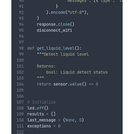
"
messages
"
:
[{
"
type
"
:
"
text
"
,
}
).
encode
(
"
utf-8
"
),
)
    response
.
close
()
    disconnect_wifi
def
get_liquid_level
():
"""
Detect liquid level
    Returns:
        bool: Liquid detect status
"""
return
 sensor
.
value
()
==
0
# Initialize
led
.
off
()
results 
=
[]
last_message 
=
(
None
,
0
)
exceptions 
=
0