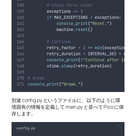
# Check force reset
        exceptions 
+=
1
if
 MAX_EXCEPTIONS 
<
 exceptions
:
console_print
(
"
Reset.
"
)
            machine
.
reset
()
# Continue
        retry_factor 
=
2
**
min
(
exceptions 
-
        retry_duration 
=
 INTERVAL_SEC 
*
 retry
console_print
(
f
"Continue after 
{
retry
        utime
.
sleep
(
retry_duration
)
# Break
console_print
(
"
Break.
"
)
別途 config.py というファイルに、以下のように環
境固有の情報を定義して main.py と並べて Pico に保
存します。
config.py