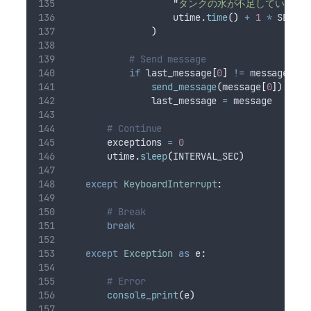
"
タンクの水が不足しています!
                    utime
.
time
()
+
1
*
 SECOND
)
# Send message
if
 last_message
[
0
]
!=
 message
[
0
]
send_message
(
message
[
0
])
                last_message 
=
 message
# Continue
        exceptions 
=
0
        utime
.
sleep
(
INTERVAL_SEC
)
except
KeyboardInterrupt
:
# Break
break
except
Exception
as
 e
:
# Error
console_print
(
e
)