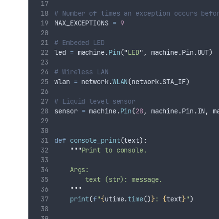
# Number of times an exception occurs befo
MAX_EXCEPTIONS 
=
9
# Embeded LED
led 
=
 machine
.
Pin
(
"
LED
"
,
 machine
.
Pin
.
OUT
)
# Wireless LAN
wlan 
=
 network
.
WLAN
(
network
.
STA_IF
)
# Liquid level sensor
sensor 
=
 machine
.
Pin
(
28
,
 machine
.
Pin
.
IN
,
 m
def
console_print
(
text
):
"""
Print to console.
    Args:
        text (str): message.
"""
print
(
f
"
{
utime
.
time
()
}
: 
{
text
}
"
)