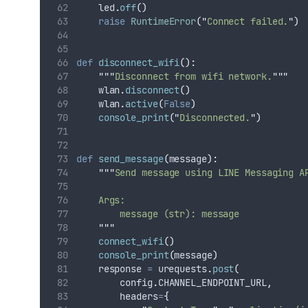
    led
.
off
()
raise
RuntimeError
(
"
Connect failed.
"
)
def
disconnect_wifi
():
"""
Disconnect from wifi network.
"""
    wlan
.
disconnect
()
    wlan
.
active
(
False
)
console_print
(
"
Disconnected.
"
)
def
send_message
(
message
):
"""
Send message using LINE Messaging A
    Args:
        message (str): message
"""
connect_wifi
()
console_print
(
message
)
    response 
=
 urequests
.
post
(
        config
.
CHANNEL_ENDPOINT_URL
,
headers
=
{