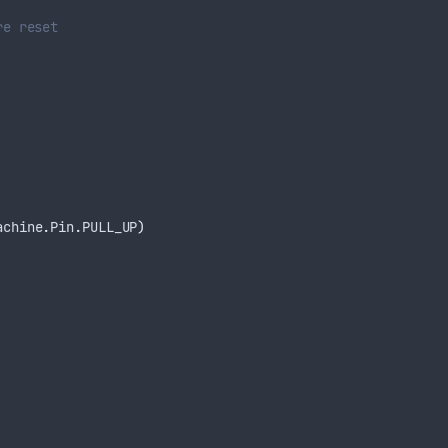
re reset
achine
.
Pin
.
PULL_UP
)