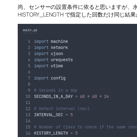
尚、センサーの設置条件に依ると思いますが、
HISTORY_LENGTH で指定した回数だけ
main.py
import
 machine
import
 network
import
 ujson
import
 urequests
import
 utime
import
 config
# Seconds in a day
SECONDS_IN_A_DAY 
=
60
*
60
*
24
# Detect interval (sec)
INTERVAL_SEC 
=
5
# Number of times to check if the same res
HISTORY_LENGTH 
=
5