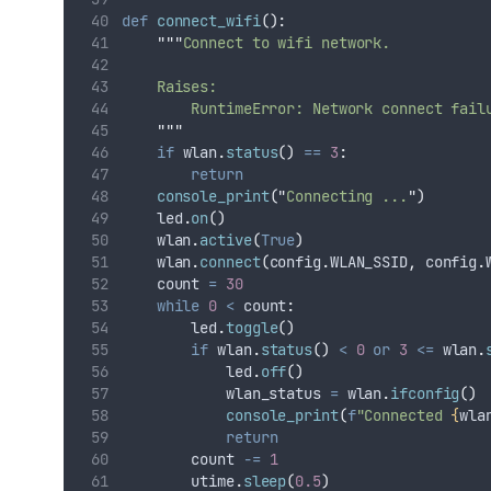
def
connect_wifi
():
"""
Connect to wifi network.
    Raises:
        RuntimeError: Network connect fail
"""
if
 wlan
.
status
()
==
3
:
return
console_print
(
"
Connecting ...
"
)
    led
.
on
()
    wlan
.
active
(
True
)
    wlan
.
connect
(
config
.
WLAN_SSID
,
 config
.
    count 
=
30
while
0
<
 count
:
        led
.
toggle
()
if
 wlan
.
status
()
<
0
or
3
<=
 wlan
.
            led
.
off
()
            wlan_status 
=
 wlan
.
ifconfig
()
console_print
(
f
"Connected 
{
wla
return
        count 
-=
1
        utime
.
sleep
(
0.5
)