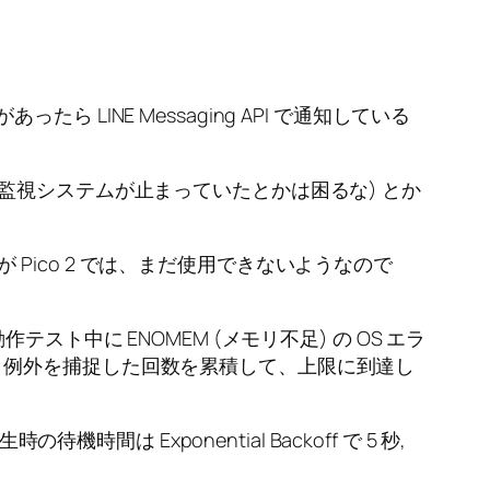
ら LINE Messaging API で通知している
監視システムが止まっていたとかは困るな) とか
が Pico 2 では、まだ使用できないようなので
ト中に ENOMEM (メモリ不足) の OS エラ
、例外を捕捉した回数を累積して、上限に到達し
は Exponential Backoff で 5 秒,