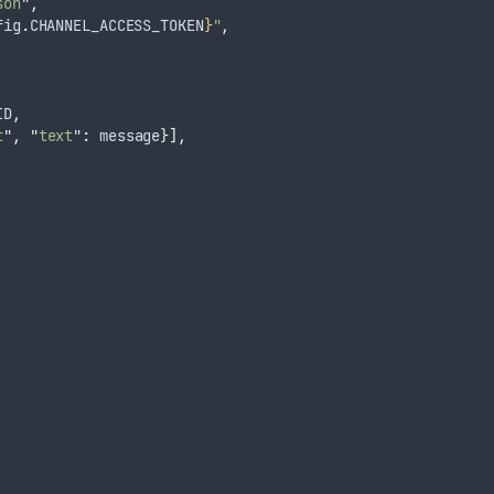
son
"
,
fig
.
CHANNEL_ACCESS_TOKEN
}
"
,
ID
,
t
"
,
"
text
"
:
 message
}],