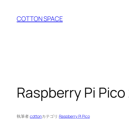
内
容
COTTON SPACE
を
ス
キ
ッ
プ
Raspberry Pi P
執筆者:
cotton
カテゴリ:
Raspberry Pi Pico