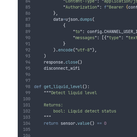
"
Content-Type
"
:
"
application/j
"
Authorization
"
:
f
"Bearer 
{
con
},
data
=
ujson
.
dumps
(
{
"
to
"
:
 config
.
CHANNEL_USER_
"
messages
"
:
[{
"
type
"
:
"
tex
}
).
encode
(
"
utf-8
"
),
)
    response
.
close
()
    disconnect_wifi
def
get_liquid_level
():
"""
Detect liquid level
    Returns:
        bool: Liquid detect status
"""
return
 sensor
.
value
()
==
0