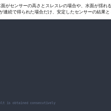
水面がセンサーの高さとスレスレの場合や、水面が揺れ
同じ結果が連続で得られた場合だけ、安定したセンサーの結
ult is obtained consecutively