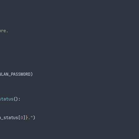
ure.
WLAN_PASSWORD
)
status
():
n_status
[
0
]
}
."
)